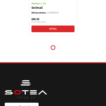
Skladem (1 ks)
Snímač
Kód produku:
3148990035
690
Kč
570
Kč
bez DPH
DETAIL