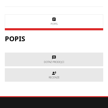
POPIS
POPIS
DOTAZ PRODEJCI
DOTAZ PRODEJCI
RECENZE
RECENZE
Potřebujete poradit, který produkt je přesně pro Vás?
Nevíte si rady s výběrem nebo máte jakékoliv další otázky?
Neváhejte se na nás obrátit a my Vám rádi pomůžeme.
Hodnocení produktu