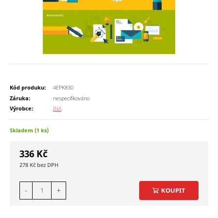
Kód produku:
4EPK830
Záruka:
nespecifikováno
Výrobce:
INA
Skladem (1 ks)
336
Kč
278
Kč
-
+
KOUPIT