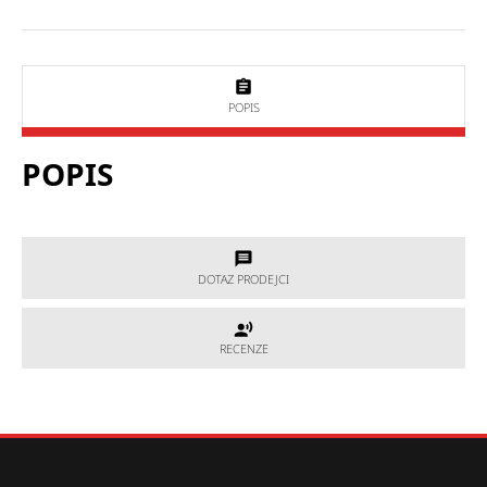
POPIS
POPIS
DOTAZ PRODEJCI
DOTAZ PRODEJCI
RECENZE
RECENZE
Potřebujete poradit, který produkt je přesně pro Vás?
Nevíte si rady s výběrem nebo máte jakékoliv další otázky?
Neváhejte se na nás obrátit a my Vám rádi pomůžeme.
Hodnocení produktu