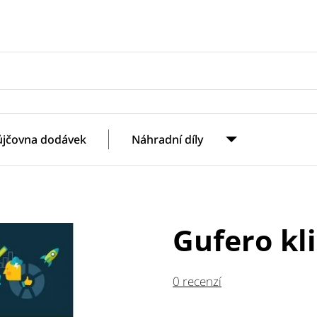
ůjčovna dodávek
Náhradní díly
Gufero kl
0 recenzí