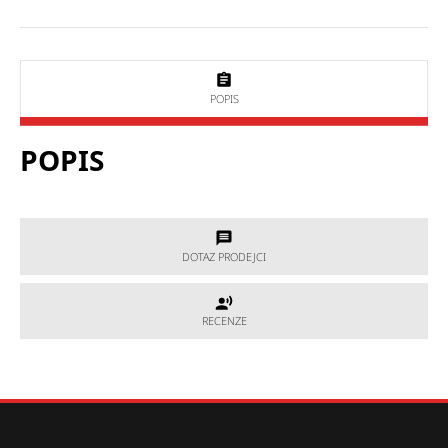
POPIS
POPIS
DOTAZ PRODEJCI
DOTAZ PRODEJCI
RECENZE
RECENZE
Potřebujete poradit, který produkt je přesně pro Vás?
Nevíte si rady s výběrem nebo máte jakékoliv další otázky?
Neváhejte se na nás obrátit a my Vám rádi pomůžeme.
Hodnocení produktu