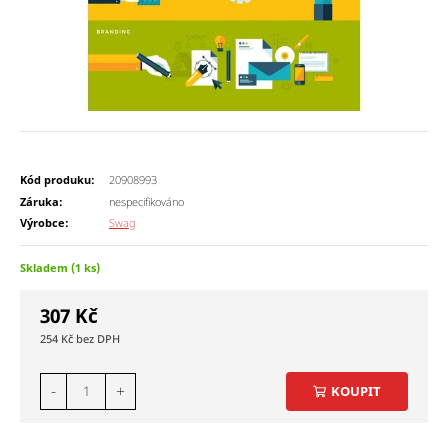
Kód produku:
20908993
Záruka:
nespecifikováno
Výrobce:
Swag
Skladem (1 ks)
307
Kč
254
Kč
-
+
KOUPIT