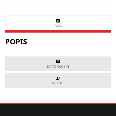
POPIS
POPIS
DOTAZ PRODEJCI
DOTAZ PRODEJCI
RECENZE
RECENZE
Potřebujete poradit, který produkt je přesně pro Vás?
Nevíte si rady s výběrem nebo máte jakékoliv další otázky?
Neváhejte se na nás obrátit a my Vám rádi pomůžeme.
Hodnocení produktu