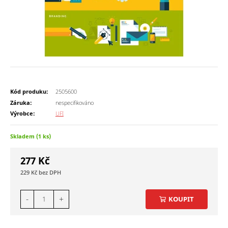
Kód produku:
2505600
Záruka:
nespecifikováno
Výrobce:
UFI
Skladem (1 ks)
277
Kč
229
Kč
-
+
KOUPIT