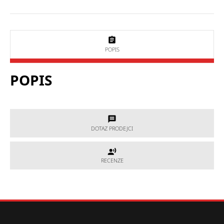
POPIS
POPIS
DOTAZ PRODEJCI
DOTAZ PRODEJCI
RECENZE
RECENZE
Potřebujete poradit, který produkt je přesně pro Vás?
Nevíte si rady s výběrem nebo máte jakékoliv další otázky?
Neváhejte se na nás obrátit a my Vám rádi pomůžeme.
Hodnocení produktu