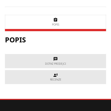
POPIS
POPIS
DOTAZ PRODEJCI
DOTAZ PRODEJCI
RECENZE
RECENZE
Potřebujete poradit, který produkt je přesně pro Vás?
Nevíte si rady s výběrem nebo máte jakékoliv další otázky?
Neváhejte se na nás obrátit a my Vám rádi pomůžeme.
Hodnocení produktu