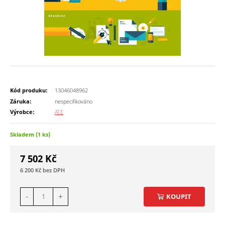
Kód produku:
13046048962
Záruka:
nespecifikováno
Výrobce:
ATE
Skladem (1 ks)
7 502
Kč
6 200
Kč
-
+
KOUPIT