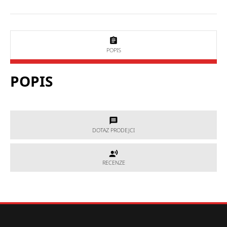
POPIS
POPIS
DOTAZ PRODEJCI
DOTAZ PRODEJCI
RECENZE
RECENZE
Potřebujete poradit, který produkt je přesně pro Vás?
Nevíte si rady s výběrem nebo máte jakékoliv další otázky?
Neváhejte se na nás obrátit a my Vám rádi pomůžeme.
Hodnocení produktu