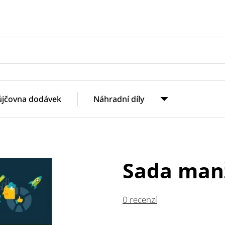
ůjčovna dodávek
Náhradní díly
Sada manž
0 recenzí