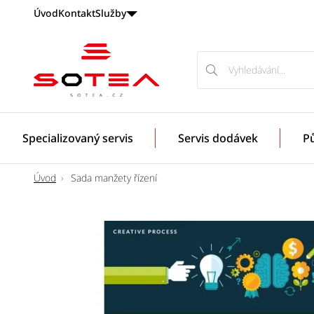
Úvod
Kontakt
Služby
Vyhledávání
Vyhledávání
Odborníci
na
servis
ojetých
Specializovaný servis
Servis dodávek
P
BWM
a
MINI
Úvod
Sada manžety řízení
vozidel