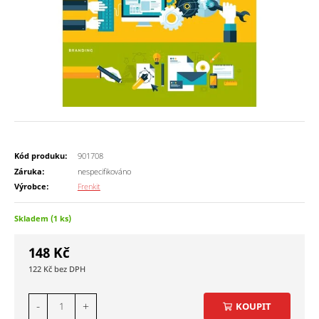
Kód produku:
901708
Záruka:
nespecifikováno
Výrobce:
Frenkit
Skladem (1 ks)
148
Kč
122
Kč
-
+
KOUPIT