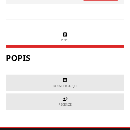
POPIS
POPIS
DOTAZ PRODEJCI
DOTAZ PRODEJCI
RECENZE
RECENZE
Potřebujete poradit, který produkt je přesně pro Vás?
Nevíte si rady s výběrem nebo máte jakékoliv další otázky?
Neváhejte se na nás obrátit a my Vám rádi pomůžeme.