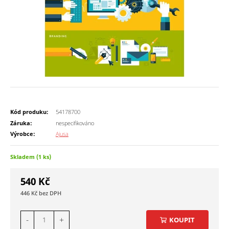
Kód produku:
54178700
Záruka:
nespecifikováno
Výrobce:
Ajusa
Skladem (1 ks)
540
Kč
446
Kč
-
+
KOUPIT