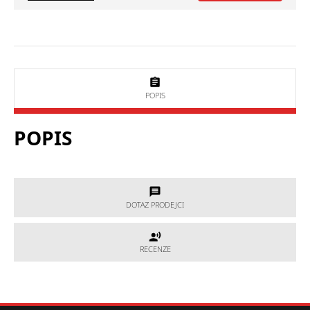
POPIS
POPIS
DOTAZ PRODEJCI
DOTAZ PRODEJCI
RECENZE
RECENZE
Potřebujete poradit, který produkt je přesně pro Vás?
Nevíte si rady s výběrem nebo máte jakékoliv další otázky?
Neváhejte se na nás obrátit a my Vám rádi pomůžeme.