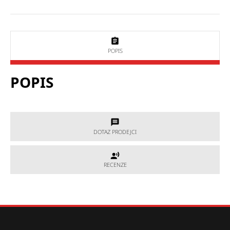
POPIS
POPIS
DOTAZ PRODEJCI
DOTAZ PRODEJCI
RECENZE
RECENZE
Potřebujete poradit, který produkt je přesně pro Vás?
Nevíte si rady s výběrem nebo máte jakékoliv další otázky?
Neváhejte se na nás obrátit a my Vám rádi pomůžeme.
Hodnocení produktu