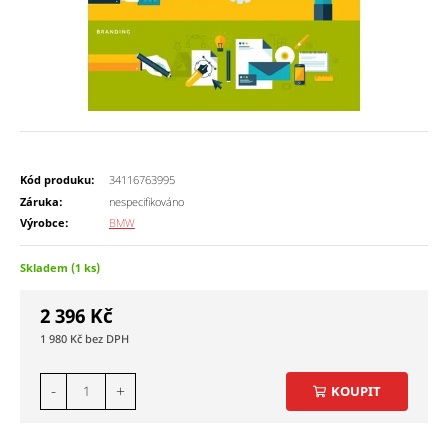
Kód produku:
34116763995
Záruka:
nespecifikováno
Výrobce:
BMW
Skladem (1 ks)
2 396
Kč
1 980
Kč
-
+
KOUPIT