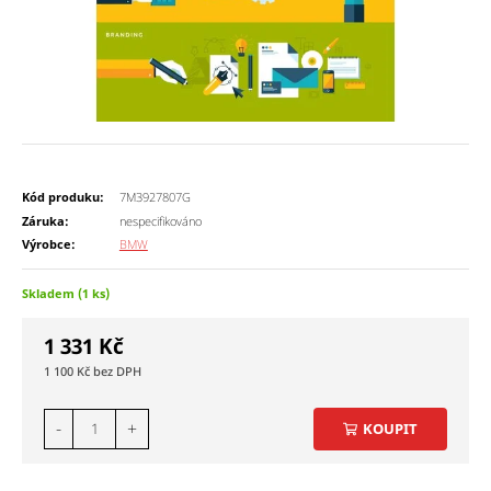
Kód produku:
7M3927807G
Záruka:
nespecifikováno
Výrobce:
BMW
Skladem (1 ks)
1 331
Kč
1 100
Kč
-
+
KOUPIT