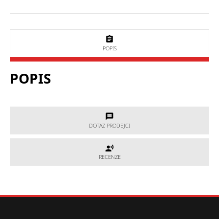
POPIS
POPIS
DOTAZ PRODEJCI
DOTAZ PRODEJCI
RECENZE
RECENZE
Potřebujete poradit, který produkt je přesně pro Vás?
Nevíte si rady s výběrem nebo máte jakékoliv další otázky?
Neváhejte se na nás obrátit a my Vám rádi pomůžeme.
Hodnocení produktu