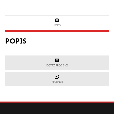
POPIS
POPIS
DOTAZ PRODEJCI
DOTAZ PRODEJCI
RECENZE
RECENZE
Potřebujete poradit, který produkt je přesně pro Vás?
Nevíte si rady s výběrem nebo máte jakékoliv další otázky?
Neváhejte se na nás obrátit a my Vám rádi pomůžeme.
Hodnocení produktu