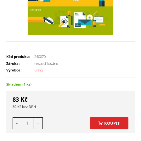
Kód produku:
240070
Záruka:
nespecifikováno
Výrobce:
Erling
Skladem (1 ks)
83
Kč
69
Kč
-
+
KOUPIT