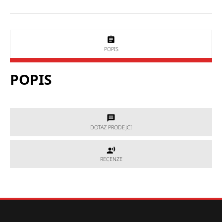
POPIS
POPIS
DOTAZ PRODEJCI
DOTAZ PRODEJCI
RECENZE
RECENZE
Potřebujete poradit, který produkt je přesně pro Vás?
Nevíte si rady s výběrem nebo máte jakékoliv další otázky?
Neváhejte se na nás obrátit a my Vám rádi pomůžeme.
Hodnocení produktu