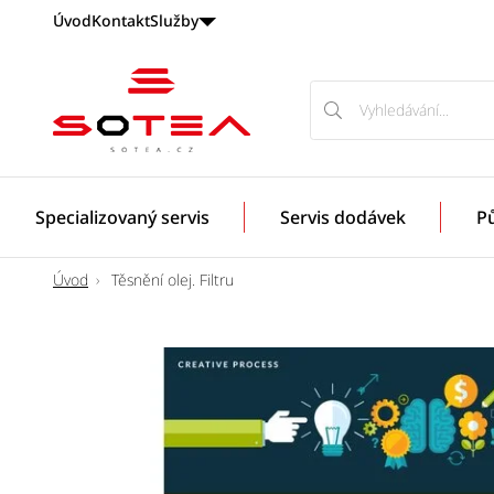
Úvod
Kontakt
Služby
Vyhledávání
Vyhledávání
Odborníci
na
servis
ojetých
Specializovaný servis
Servis dodávek
P
BWM
a
MINI
Úvod
Těsnění olej. Filtru
vozidel