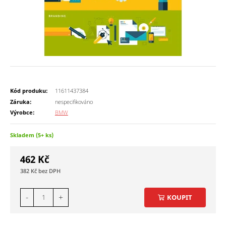
Kód produku:
11611437384
Záruka:
nespecifikováno
Výrobce:
BMW
Skladem (5+ ks)
462
Kč
382
Kč
-
+
KOUPIT