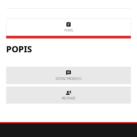
POPIS
POPIS
DOTAZ PRODEJCI
DOTAZ PRODEJCI
RECENZE
RECENZE
Potřebujete poradit, který produkt je přesně pro Vás?
Nevíte si rady s výběrem nebo máte jakékoliv další otázky?
Neváhejte se na nás obrátit a my Vám rádi pomůžeme.
Hodnocení produktu