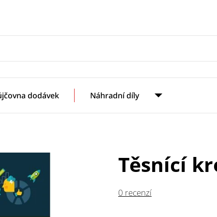
ůjčovna dodávek
Náhradní díly
Těsnící k
0 recenzí