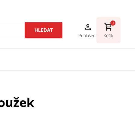
0
HLEDAT
Přihlášení
Košík
roužek