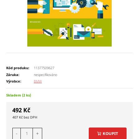
Kód produku:
11377509627
Záruka:
nespecifikováno
Výrobce:
BMW
Skladem (2 ks)
492
Kč
407
Kč
-
+
KOUPIT