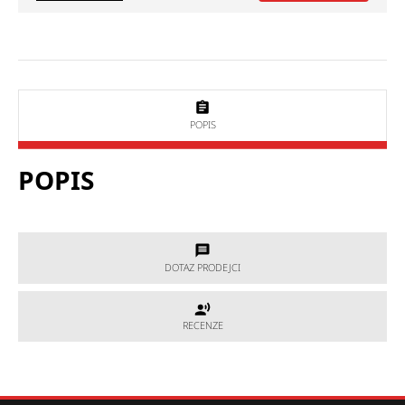
POPIS
POPIS
DOTAZ PRODEJCI
DOTAZ PRODEJCI
RECENZE
RECENZE
Potřebujete poradit, který produkt je přesně pro Vás?
Nevíte si rady s výběrem nebo máte jakékoliv další otázky?
Neváhejte se na nás obrátit a my Vám rádi pomůžeme.