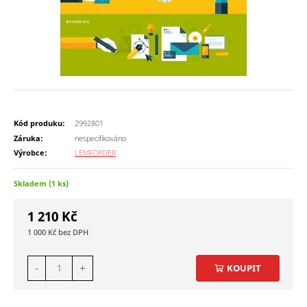
Kód produku:
2992801
Záruka:
nespecifikováno
Výrobce:
LEMFÖRDER
Skladem (1 ks)
1 210
Kč
1 000
Kč
-
+
KOUPIT