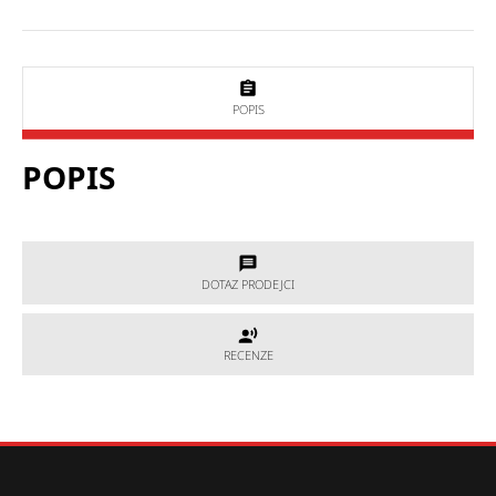
POPIS
POPIS
DOTAZ PRODEJCI
DOTAZ PRODEJCI
RECENZE
RECENZE
Potřebujete poradit, který produkt je přesně pro Vás?
Nevíte si rady s výběrem nebo máte jakékoliv další otázky?
Neváhejte se na nás obrátit a my Vám rádi pomůžeme.
Hodnocení produktu