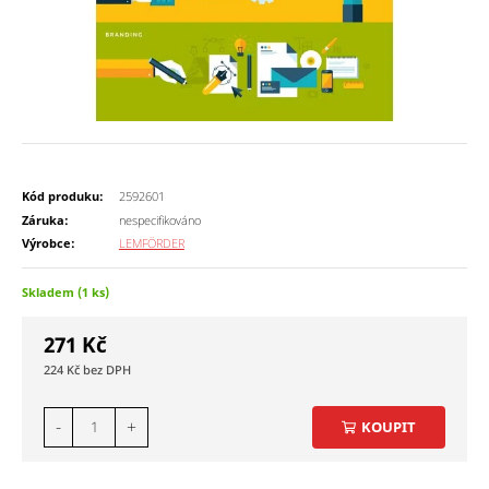
Kód produku:
2592601
Záruka:
nespecifikováno
Výrobce:
LEMFÖRDER
Skladem (1 ks)
271
Kč
224
Kč
-
+
KOUPIT