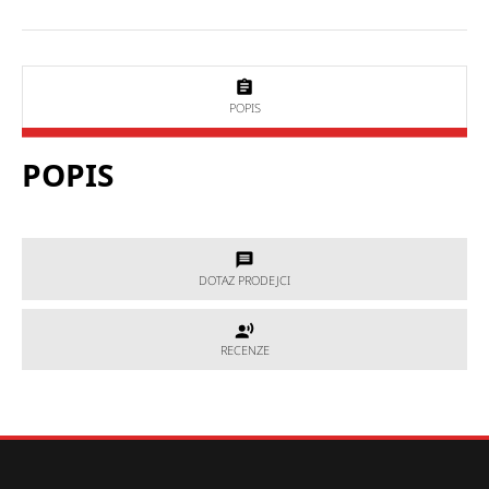
POPIS
POPIS
DOTAZ PRODEJCI
DOTAZ PRODEJCI
RECENZE
RECENZE
Potřebujete poradit, který produkt je přesně pro Vás?
Nevíte si rady s výběrem nebo máte jakékoliv další otázky?
Neváhejte se na nás obrátit a my Vám rádi pomůžeme.
Hodnocení produktu