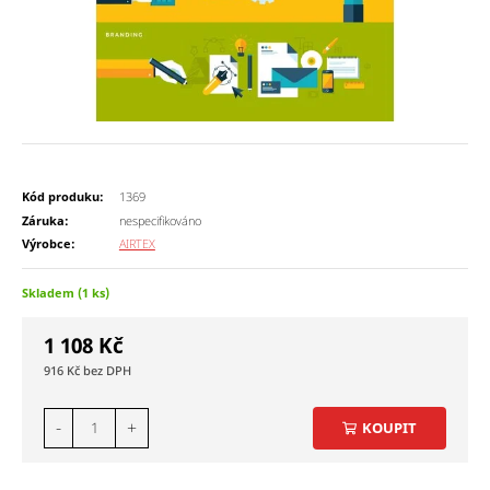
Kód produku:
1369
Záruka:
nespecifikováno
Výrobce:
AIRTEX
Skladem (1 ks)
1 108
Kč
916
Kč
-
+
KOUPIT