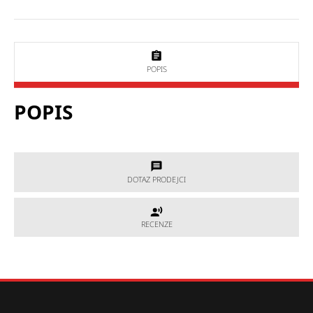
POPIS
POPIS
DOTAZ PRODEJCI
DOTAZ PRODEJCI
RECENZE
RECENZE
Potřebujete poradit, který produkt je přesně pro Vás?
Nevíte si rady s výběrem nebo máte jakékoliv další otázky?
Neváhejte se na nás obrátit a my Vám rádi pomůžeme.
Hodnocení produktu