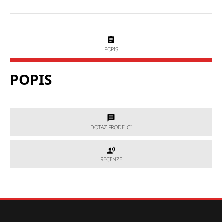
POPIS
POPIS
DOTAZ PRODEJCI
DOTAZ PRODEJCI
RECENZE
RECENZE
Potřebujete poradit, který produkt je přesně pro Vás?
Nevíte si rady s výběrem nebo máte jakékoliv další otázky?
Neváhejte se na nás obrátit a my Vám rádi pomůžeme.
Hodnocení produktu