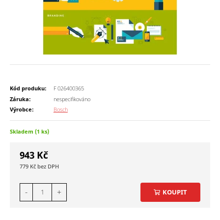
Kód produku:
F 026400365
Záruka:
nespecifikováno
Výrobce:
Bosch
Skladem (1 ks)
943
Kč
779
Kč
-
+
KOUPIT