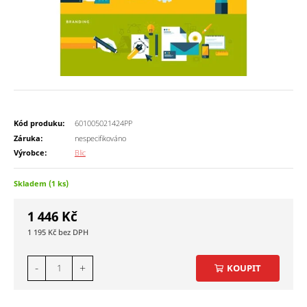
Kód produku:
601005021424PP
Záruka:
nespecifikováno
Výrobce:
Blic
Skladem (1 ks)
1 446
Kč
1 195
Kč
-
+
KOUPIT