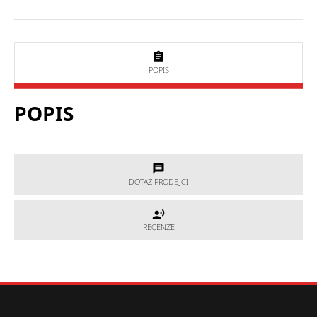
POPIS
POPIS
DOTAZ PRODEJCI
DOTAZ PRODEJCI
RECENZE
RECENZE
Potřebujete poradit, který produkt je přesně pro Vás?
Nevíte si rady s výběrem nebo máte jakékoliv další otázky?
Neváhejte se na nás obrátit a my Vám rádi pomůžeme.
Hodnocení produktu