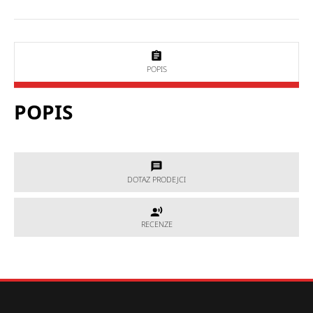
POPIS
POPIS
DOTAZ PRODEJCI
DOTAZ PRODEJCI
RECENZE
RECENZE
Potřebujete poradit, který produkt je přesně pro Vás?
Nevíte si rady s výběrem nebo máte jakékoliv další otázky?
Neváhejte se na nás obrátit a my Vám rádi pomůžeme.
Hodnocení produktu