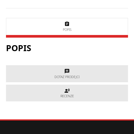
POPIS
POPIS
DOTAZ PRODEJCI
DOTAZ PRODEJCI
RECENZE
RECENZE
Potřebujete poradit, který produkt je přesně pro Vás?
Nevíte si rady s výběrem nebo máte jakékoliv další otázky?
Neváhejte se na nás obrátit a my Vám rádi pomůžeme.
Hodnocení produktu