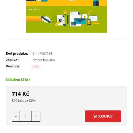
Kód produku:
51147067794
Záruka:
nespecifikováno
Výrobce:
BMw
Skladem (3 ks)
714
Kč
590
Kč
-
+
KOUPIT